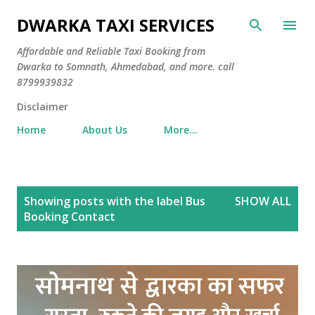
Skip to main content
DWARKA TAXI SERVICES
Affordable and Reliable Taxi Booking from
Dwarka to Somnath, Ahmedabad, and more. call
8799939832
Disclaimer
Home
About Us
More…
P
Showing posts with the label
Bus
SHOW ALL
o
Booking Contact
s
t
s