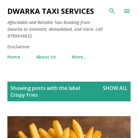
Skip to main content
DWARKA TAXI SERVICES
Affordable and Reliable Taxi Booking from
Dwarka to Somnath, Ahmedabad, and more. call
8799939832
Disclaimer
Home
About Us
More…
P
Showing posts with the label
SHOW ALL
o
Crispy Fries
s
t
s