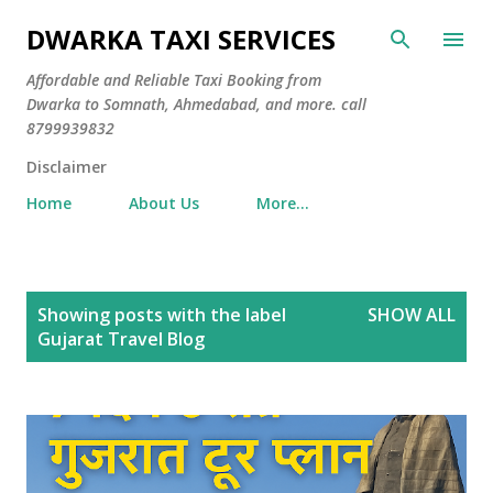
Skip to main content
DWARKA TAXI SERVICES
Affordable and Reliable Taxi Booking from
Dwarka to Somnath, Ahmedabad, and more. call
8799939832
Disclaimer
Home
About Us
More…
P
Showing posts with the label
SHOW ALL
o
Gujarat Travel Blog
s
t
s