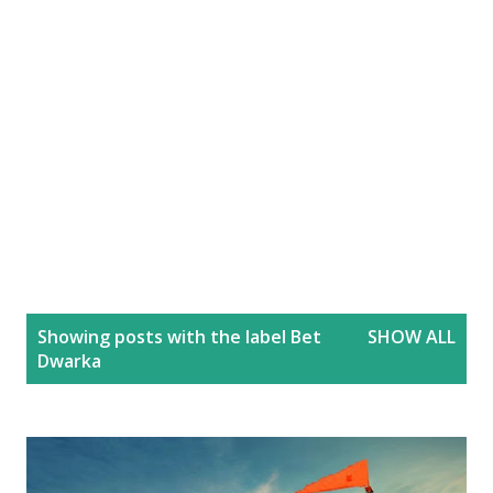
P
Showing posts with the label
Bet
SHOW ALL
o
Dwarka
s
t
s