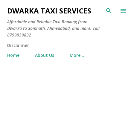
Skip to main content
DWARKA TAXI SERVICES
Affordable and Reliable Taxi Booking from
Dwarka to Somnath, Ahmedabad, and more. call
8799939832
Disclaimer
Home
About Us
More…