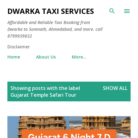
Skip to main content
DWARKA TAXI SERVICES
Affordable and Reliable Taxi Booking from
Dwarka to Somnath, Ahmedabad, and more. call
8799939832
Disclaimer
Home
About Us
More…
P
Showing posts with the label
SHOW ALL
o
Gujarat Temple Safari Tour
s
t
s