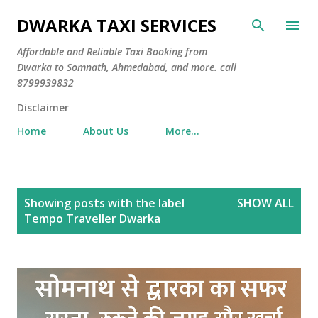
Skip to main content
DWARKA TAXI SERVICES
Affordable and Reliable Taxi Booking from
Dwarka to Somnath, Ahmedabad, and more. call
8799939832
Disclaimer
Home
About Us
More…
P
Showing posts with the label
SHOW ALL
o
Tempo Traveller Dwarka
s
t
s