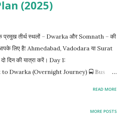
lan (2025)
 के प्रमुख तीर्थ स्थलों – Dwarka और Somnath – की
 सिर्फ आपके लिए है! Ahmedabad, Vadodara या Surat
र दो दिन की यात्रा करें। Day 1:
o Dwarka (Overnight Journey) 🚍 Bus
l Stay in Dwarka: ₹1000–₹1200 (2 लोग शेयर करें
READ MORE
 रवाना हों और सुबह तक Dwarka पहुंचें। Day 2:
र्शन स्थल: द्वारकाधीश मंदिर नागेश्वर ज्योतिर्लिंग गोपी
MORE POSTS
वराजपुर बीच (वैकल्पिक) 💸 Darshan Local Transport
arka में दूसरी रात का Hotel Stay: ₹500–₹600