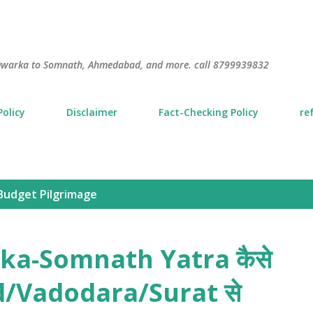
Skip to main content
S
m Dwarka to Somnath, Ahmedabad, and more. call 8799939832
Policy
Disclaimer
Fact-Checking Policy
re
Budget Pilgrimage
arka-Somnath Yatra कैसे
d/Vadodara/Surat से