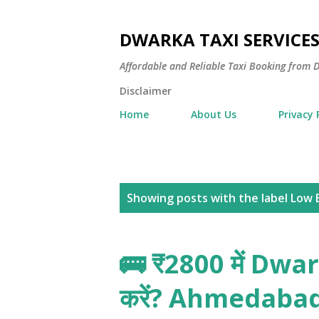
DWARKA TAXI SERVICE
Affordable and Reliable Taxi Booking fro
Disclaimer
Home
About Us
Privacy 
P
Showing posts with the label
Low 
o
s
🚌 ₹2800 में Dw
t
करें? Ahmedaba
s