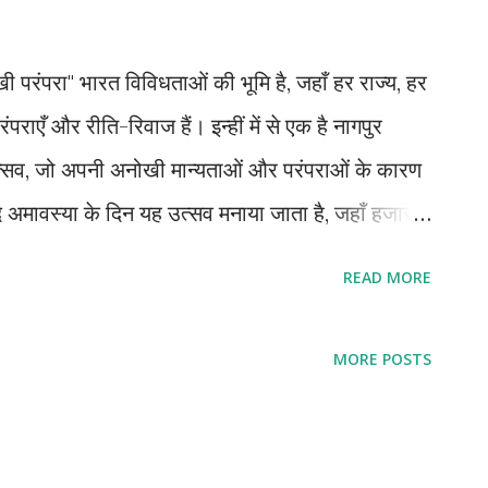
रंपरा" भारत विविधताओं की भूमि है, जहाँ हर राज्य, हर
एँ और रीति-रिवाज हैं। इन्हीं में से एक है नागपुर
त उत्सव, जो अपनी अनोखी मान्यताओं और परंपराओं के कारण
पद अमावस्या के दिन यह उत्सव मनाया जाता है, जहाँ हजारों
े नाश और समाज से बुराइयों को दूर करने की कामना करते
READ MORE
सव की शुरुआत लगभग 125 साल पहले नागपुर के तारी
ाज में फैली बुराइयों, अशांति, बीमारियों और अत्याचारों
MORE POSTS
 खोजा। उन्होंने विशालकाय पुतलों, जिन्हें "मरबत" कहा
ों और नकारात्मक शक्तियों को जलाकर खत्म करने की
 नागपुर की पहचान बन गया। मरबत परंपरा और श्रीकृष्ण