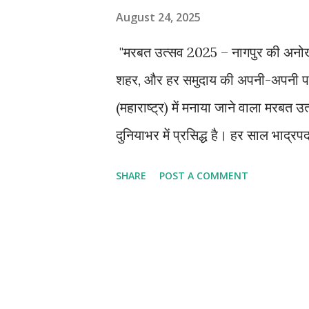
August 24, 2025
"मरबत उत्सव 2025 – नागपुर की अनोखी प
शहर, और हर समुदाय की अपनी-अपनी परंपरा
(महाराष्ट्र) में मनाया जाने वाला मरब
दुनियाभर में प्रसिद्ध है। हर साल भाद्र
लोग इसमें शामिल होकर बुरी शक्तियों क
SHARE
POST A COMMENT
हैं। मरबत उत्सव का इतिहास मरबत उत्
अंजुमन समाज द्वारा की गई थी। उस समय सम
से परेशान होकर लोगों ने एक अनोखा उपाय
जाता है, के माध्यम से समाज की बुराइय
परंपरा शुरू की। समय के साथ यह उत्सव