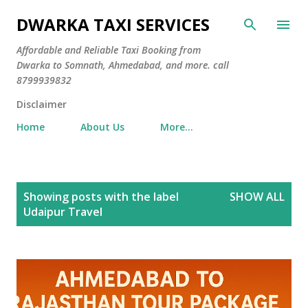
Skip to main content
DWARKA TAXI SERVICES
Affordable and Reliable Taxi Booking from
Dwarka to Somnath, Ahmedabad, and more. call
8799939832
Disclaimer
Home
About Us
More…
P
Showing posts with the label
SHOW ALL
o
Udaipur Travel
s
t
s