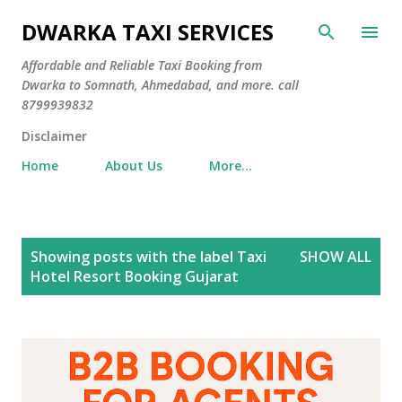
Skip to main content
DWARKA TAXI SERVICES
Affordable and Reliable Taxi Booking from
Dwarka to Somnath, Ahmedabad, and more. call
8799939832
Disclaimer
Home
About Us
More…
P
Showing posts with the label
Taxi
SHOW ALL
o
Hotel Resort Booking Gujarat
s
t
s