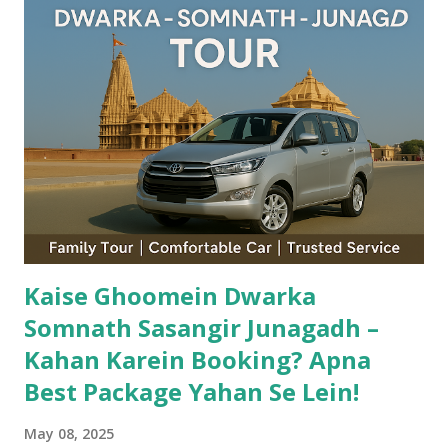
(Gir National Park): जूनागढ़ की शान है गिर का जंगल , जो एशियाई शेरों का
एकमात्र प्राकृतिक आवास है। जंगल सफारी के लिए दुनिया भर से पर्यटक यहाँ आते
हैं। गिर में शेरों के अलावा तेंदुए, चिंकारा, मगरमच्छ, और कई पक्षी प्रजातियां भी पाई
जाती हैं। 🦁 शेर सफारी टाइमिंग: सुबह 6:00 – 9:00 और शाम 4:00 – 6:30
🎟️ ऑनलाइन बुकिंग: girlion.in ...
Kaise Ghoomein Dwarka
Somnath Sasangir Junagadh –
Kahan Karein Booking? Apna
Best Package Yahan Se Lein!
May 08, 2025