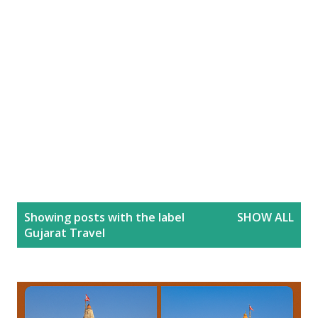
P
Showing posts with the label
SHOW ALL
o
Gujarat Travel
s
t
s