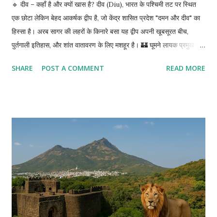
🔹 दीव – कहाँ है और क्यों खास है? दीव (Diu), भारत के पश्चिमी तट पर स्थित
एक छोटा लेकिन बेहद आकर्षक द्वीप है, जो केंद्र शासित प्रदेश "दमन और दीव" का
हिस्सा है। अरब सागर की लहरों के किनारे बसा यह द्वीप अपनी खूबसूरत बीच,
पुर्तगाली इतिहास, और शांत वातावरण के लिए मशहूर है। 🏰 घूमने लायक प्रमुख
स्थान 1. दीव किला (Diu Fort): 16वीं शताब्दी में पुर्तगालियों द्वारा बनाया गया यह
SHARE
POST A COMMENT
READ MORE
किला आज भी मजबूती से खड़ा है। समुद्र के किनारे बना यह किला इतिहास,
आर्किटेक्चर और फोटोग्राफी प्रेमियों के लिए स्वर्ग है। 2. नागोआ बीच (Nagoa
Beach): दीव का सबसे प्रसिद्ध समुद्र तट। नारियल के पेड़ों से घिरा यह बीच
फैमिली पिकनिक और वॉटर स्पोर्ट्स के लिए आदर्श जगह है। 3. INS Khukri
Memorial: यह युद्ध स्मारक 1971 की भारत-पाक लड़ाई में डूबे INS Khukri
जहाज की याद में बनाया गया है। देशभक्ति और इतिहास का प्रतीक। 4. St.
Paul’s Church: पुराना गोथिक चर्च जो पुर्तगाली स्थापत्य कला का उत्कृष्ट
उदाहरण है। रात को इसकी लाइटिंग इसे और भी भव्य बनाती है। 5. Ghoghla
Beach: यह बीच नागोआ से कम भीड़-भाड़ वाला है और यहां ...