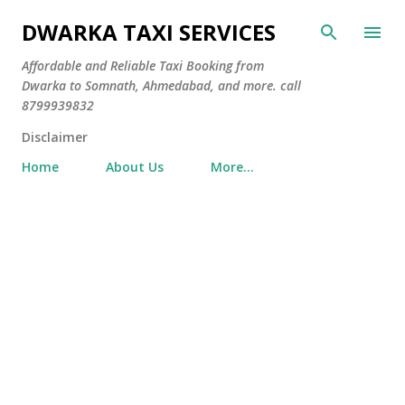
Skip to main content
DWARKA TAXI SERVICES
Affordable and Reliable Taxi Booking from
Dwarka to Somnath, Ahmedabad, and more. call
8799939832
Disclaimer
Home
About Us
More…