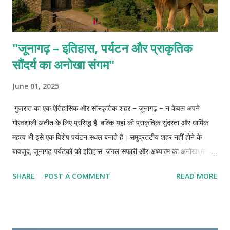
"जूनागढ़ – इतिहास, पर्यटन और प्राकृतिक
सौंदर्य का अनोखा संगम"
June 01, 2025
गुजरात का एक ऐतिहासिक और सांस्कृतिक शहर – जूनागढ़ – न केवल अपने
गौरवशाली अतीत के लिए प्रसिद्ध है, बल्कि यहां की प्राकृतिक सुंदरता और धार्मिक
महत्व भी इसे एक विशेष पर्यटन स्थल बनाते हैं। समुद्रतटीय शहर नहीं होने के
बावजूद, जूनागढ़ पर्यटकों को इतिहास, जंगल सफारी और अध्यात्म का अनोखा मेल
प्रदान करता है। 🏰 उपरकोट किला (Uparkot Fort): जूनागढ़ का सबसे
SHARE
POST A COMMENT
READ MORE
प्रमुख स्थल उपरकोट किला है, जिसकी नींव लगभग 2300 साल पहले रखी गई थी।
यह किला कई राजवंशों का गवाह रहा है – मौर्य, गुप्त, सोलंकी और नवाबों के समय में
भी इसका महत्व बना रहा। किले के अंदर बौद्ध गुफाएं, नीलम और मैनबत्ती कुंए, और
दीवारों पर की गई कलाकृतियां इसकी भव्यता को दर्शाती हैं। 🐅 गिर नेशनल पार्क