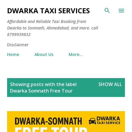
Skip to main content
DWARKA TAXI SERVICES
Affordable and Reliable Taxi Booking from
Dwarka to Somnath, Ahmedabad, and more. call
8799939832
Disclaimer
Home
About Us
More…
P
Showing posts with the label
SHOW ALL
o
Dwarka Somnath Free Tour
s
t
s