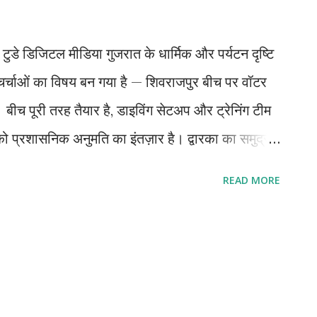
टुडे डिजिटल मीडिया गुजरात के धार्मिक और पर्यटन दृष्टि
िर चर्चाओं का विषय बन गया है — शिवराजपुर बीच पर वॉटर
बीच पूरी तरह तैयार है, डाइविंग सेटअप और ट्रेनिंग टीम
को प्रशासनिक अनुमति का इंतज़ार है। द्वारका का समुद्री
र्फ एक धार्मिक तीर्थस्थल ही नहीं, बल्कि समुद्री सौंदर्य,
READ MORE
 शिवराजपुर बीच भारत के सबसे सुंदर ब्लू-फ्लैग प्रमाणित
च्छ रेत और शांत लहरें पर्यटकों को आकर्षित करती हैं। हर
 देशभर से हज़ारों सैलानी द्वारका आते हैं। इनमें से बड़ी
 बल्कि एडवेंचर और वॉटर एक्टिविटीज़ का भी आनंद लेना
कूबा डाइविंग, स्नॉर्कलिंग और अन्य वॉटर स्पोर्ट्स पर