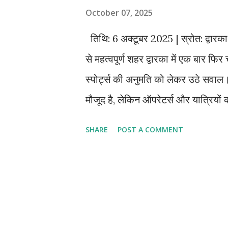
October 07, 2025
तिथि: 6 अक्टूबर 2025 | स्रोत: द्वारका 
से महत्वपूर्ण शहर द्वारका में एक बार फ
स्पोर्ट्स की अनुमति को लेकर उठे सवाल। 
मौजूद है, लेकिन ऑपरेटर्स और यात्रियों 
सौंदर्य और पर्यटन की बढ़ती मांग द्वारका सि
SHARE
POST A COMMENT
शांति और रोमांच का संगम भी है। यहाँ का
बीचों में से एक है — जहाँ साफ पानी, स्व
साल दीपावली, छठ और सर्दियों के सीज़न में
संख्या में लोग सिर्फ दर्शन के लिए नहीं,
चाहते हैं। लेकिन इस बार शिवराजपुर में स्