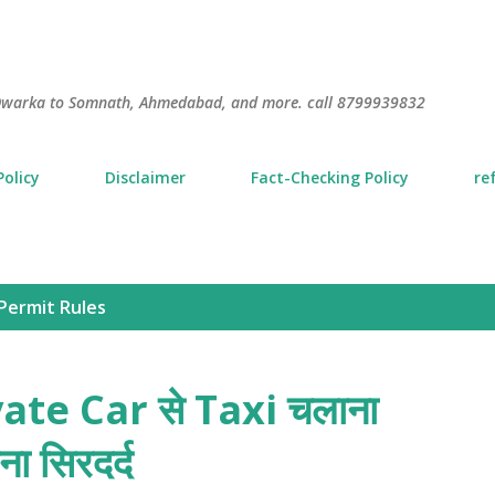
Skip to main content
S
m Dwarka to Somnath, Ahmedabad, and more. call 8799939832
Policy
Disclaimer
Fact-Checking Policy
re
Permit Rules
vate Car से Taxi चलाना
ना सिरदर्द