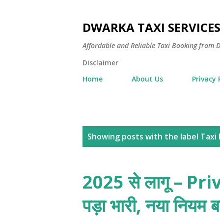
DWARKA TAXI SERVICE
Affordable and Reliable Taxi Booking fro
Disclaimer
Home
About Us
Privacy 
P
Showing posts with the label
Taxi 
o
s
2025 से लागू – Pri
t
पड़ा भारी, नया नियम ब
s