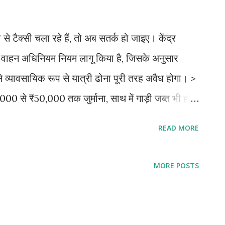
े टैक्सी चला रहे हैं, तो अब सतर्क हो जाइए। केंद्र
 वाहन अधिनियम नियम लागू किया है, जिसके अनुसार
 से व्यावसायिक रूप से यात्री ढोना पूरी तरह अवैध होगा। >
00 से ₹50,000 तक जुर्माना, साथ में गाड़ी जब्त भी हो
क्सी और ट्रैवल सेवाओं में पारदर्शिता लाने के लिए यह
READ MORE
्सी के रूप में मान्य होंगी जिनके पास: कमर्शियल नंबर प्लेट
्शियल इंश्योरेंस हो फिटनेस सर्टिफिकेट हो कुछ राज्यों में
MORE POSTS
ें पड़ेगा असर? 1. टूर एंड ट्रैवल एजेंसियाँ 2. होम बेस्ड
े वाले ड्राइवर 4. वे लोग जो प्राइवेट कार से यात्रियों
या है? सरकार का उद्देश्य है: टैक्सी और ट्रैवल सेवाओं में