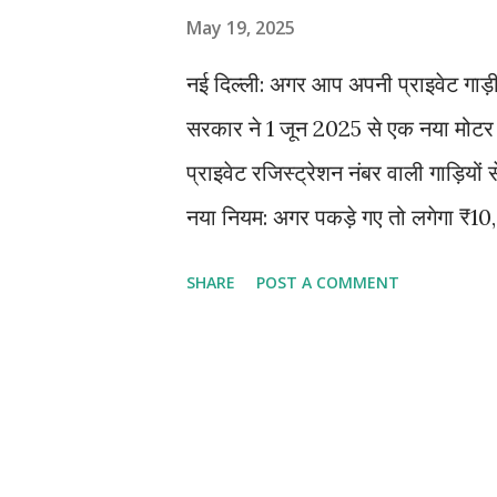
May 19, 2025
नई दिल्ली: अगर आप अपनी प्राइवेट गाड़ी स
सरकार ने 1 जून 2025 से एक नया मोटर
प्राइवेट रजिस्ट्रेशन नंबर वाली गाड़ियों
नया नियम: अगर पकड़े गए तो लगेगा ₹10,0
सकती है। क्या है नया नियम? सरकार ने टै
SHARE
POST A COMMENT
निर्णय लिया है। अब सिर्फ वही गाड़ियाँ टैक
(पीली प्लेट) हो वेलिड टैक्सी परमिट हो कमर
GPS ट्रैकर भी अनिवार्य किया गया है किन्ह
कैब ऑपरेटर्स 3. ऑनलाइन कैब ऐप्स पर चलन
को किराए पर ले जाते हैं सरकार की मंशा क्