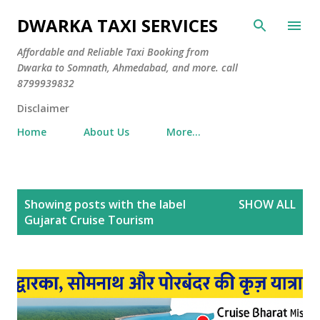
Skip to main content
DWARKA TAXI SERVICES
Affordable and Reliable Taxi Booking from
Dwarka to Somnath, Ahmedabad, and more. call
8799939832
Disclaimer
Home
About Us
More…
P
Showing posts with the label
SHOW ALL
o
Gujarat Cruise Tourism
s
t
s