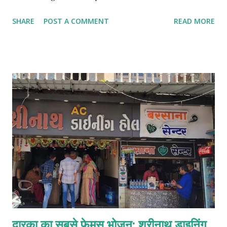
with full gear and expert guide. Underwater photography
SHARE
POST A COMMENT
READ MORE
available. Parasailing – ₹1500 Soar above the ocean for
stunning aerial views and a thrilling ride. Speed Boat – ₹200
Feel the rush on a high-speed boat across the shoreline.
Safe for families. Banana Ride – ₹200 Group fun on a
banana-shaped boat ride. Hold on tight! Dragon Ride –
₹200 Fun and safe water ride shaped like a dragon –
perfect for kids and adults. Disco Ride – ₹200 Spinning fun
ride that bounces and rotates on water! Bumper Ride –
₹200 Short but thrilling inflatable water ride, perfect for
groups. Octopus Ride – ₹200 Twisting water float with
spins and fun turns! JETSKI Ride – ₹500 High-speed solo
ride with an instructor. Life jackets included. Book Now
For advance booking and g...
द्वारका का सबसे फेमस भोजन: श्रीनाथ डाइनिंग