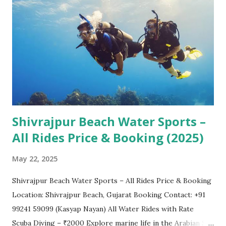
આવી કે શરાવણ માસ દરમિયાન વડાપ્રધાન નરેન્દ્ર મોદી Dwarka
Corridor ના નિરીક્ષણ માટે આવી શકે છે. આ મુદ્દે સ્થાનિક પોલીસ અને
પ્રશાસનને પણ એલર્ટ રહેવા માટે જણાવાયું છે. વ્યાપારીઓની માંગ અને
સહમતી Dwarka ના વેપારીઓએ પણ યાત્રાળુઓ માટે વધુ સુવિધાઓ,
પાર્કિંગ સ્પોટ, ગાઈડ સેવાઓ અને સ્થાનિક ઉત્પાદનોના પ્રદર્શન માટે
સ્થાનિક મેદાનો માંગ્યા છે. ધારા...
Shivrajpur Beach Water Sports –
All Rides Price & Booking (2025)
May 22, 2025
Shivrajpur Beach Water Sports – All Rides Price & Booking
Location: Shivrajpur Beach, Gujarat Booking Contact: +91
99241 59099 (Kasyap Nayan) All Water Rides with Rate
Scuba Diving – ₹2000 Explore marine life in the Arabian Sea