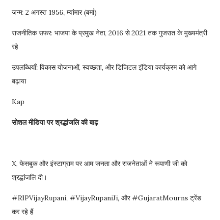
जन्म: 2 अगस्त 1956, म्यांमार (बर्मा)
राजनीतिक सफर: भाजपा के प्रमुख नेता, 2016 से 2021 तक गुजरात के मुख्यमंत्री
रहे
उपलब्धियाँ: विकास योजनाओं, स्वच्छता, और डिजिटल इंडिया कार्यक्रम को आगे
बढ़ाया
Kap
सोशल मीडिया पर श्रद्धांजलि की बाढ़
X, फेसबुक और इंस्टाग्राम पर आम जनता और राजनेताओं ने रूपाणी जी को
श्रद्धांजलि दी।
#RIPVijayRupani, #VijayRupaniJi, और #GujaratMourns ट्रेंड
कर रहे हैं