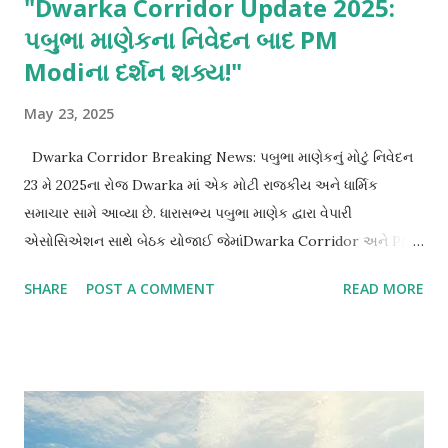
"Dwarka Corridor Update 2025:
પબુભા માણેકના નિવેદન બાદ PM
Modiના દર્શન શક્ય!"
May 23, 2025
Dwarka Corridor Breaking News: પબુભા માણેકનું મોટું નિવેદન
23 મે 2025ના રોજ Dwarka માં એક મોટી રાજકીય અને ધાર્મિક
સમાચાર સામે આવ્યા છે. ધારાસભ્ય પબુભા માણેક દ્વારા વેપારી
એસોસિએશન સાથે બેઠક યોજાઈ જેમાંDwarka Corridor અને PM
Modi ના સંભવિત દર્શન વિશે અગત્યના મુદ્દાઓ ચર્ચાયા. કોરીડોર
SHARE
POST A COMMENT
READ MORE
દરમિયાન દર્શન વ્યવસ્થાની જવાબદારી પબુભા માણેક દ્વારા જાહેરમાં
સ્પષ્ટ કરાયું કે શરાવણ માસ દરમિયાન જો Corridor માં દર્શન માટે મોટી
સંખ્યામાં યાત્રીઓ આવે છે તો રાજ્ય સરકાર તરફથી ખાસ વ્યવસ્થા
કરવામાં આવશે. “દરેક ભક્તને સંતોષકારક દર્શન મળે એ માટે આ
પ્રકારની બેઠક જરૂરી હતી,” એમ તેમનું નિવેદન રહ્યું. PM Narendra
Modi ની આવકની શક્યતા આ બેઠક દરમિયાન એક વિશેષ વાત સામે