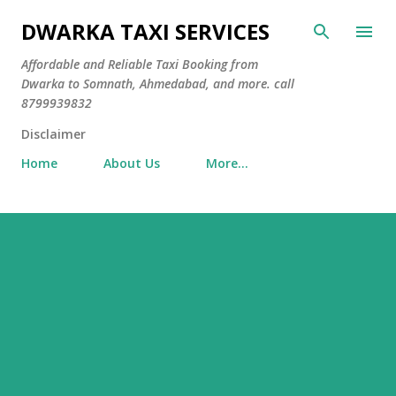
Skip to main content
DWARKA TAXI SERVICES
Affordable and Reliable Taxi Booking from
Dwarka to Somnath, Ahmedabad, and more. call
8799939832
Disclaimer
Home
About Us
More…