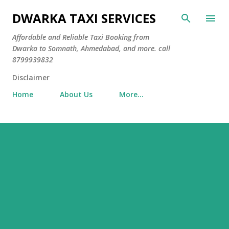
Skip to main content
DWARKA TAXI SERVICES
Affordable and Reliable Taxi Booking from
Dwarka to Somnath, Ahmedabad, and more. call
8799939832
Disclaimer
Home
About Us
More…