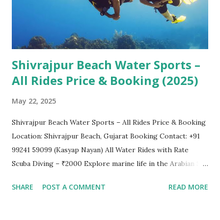
પાર્કિંગ સ્પોટ, ગાઈડ સેવાઓ અને સ્થાનિક ઉત્પાદનોના પ્રદર્શન માટે
સ્થાનિક મેદાનો માંગ્યા છે. ધારા...
Shivrajpur Beach Water Sports –
All Rides Price & Booking (2025)
May 22, 2025
Shivrajpur Beach Water Sports – All Rides Price & Booking
Location: Shivrajpur Beach, Gujarat Booking Contact: +91
99241 59099 (Kasyap Nayan) All Water Rides with Rate
Scuba Diving – ₹2000 Explore marine life in the Arabian Sea
with full gear and expert guide. Underwater photography
SHARE
POST A COMMENT
READ MORE
available. Parasailing – ₹1500 Soar above the ocean for
stunning aerial views and a thrilling ride. Speed Boat – ₹200
Feel the rush on a high-speed boat across the shoreline.