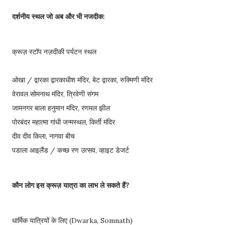
दर्शनीय स्थल जो अब और भी नजदीक:
क्रूज़ स्टॉप नज़दीकी पर्यटन स्थल
ओखा / द्वारका द्वारकाधीश मंदिर, बेट द्वारका, रुक्मिणी मंदिर
वेरावल सोमनाथ मंदिर, त्रिवेणी संगम
जामनगर बाला हनुमान मंदिर, रणमल झील
पोरबंदर महात्मा गांधी जन्मस्थल, किर्ती मंदिर
दीव दीव किला, नागवा बीच
पडाला आइलैंड / कच्छ रण उत्सव, व्हाइट डेजर्ट
कौन लोग
इस
क्रूज़ यात्रा का लाभ ले सकते हैं?
धार्मिक यात्रियों के लिए (Dwarka, Somnath)