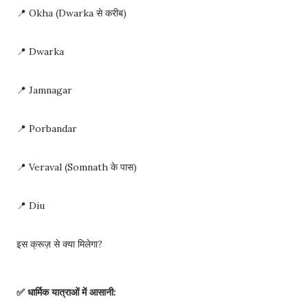
📍 Okha (Dwarka से करीब)
📍 Dwarka
📍 Jamnagar
📍 Porbandar
📍 Veraval (Somnath के पास)
📍 Diu
इस क्रूज़ से क्या मिलेगा?
✅ धार्मिक यात्राओं में आसानी: