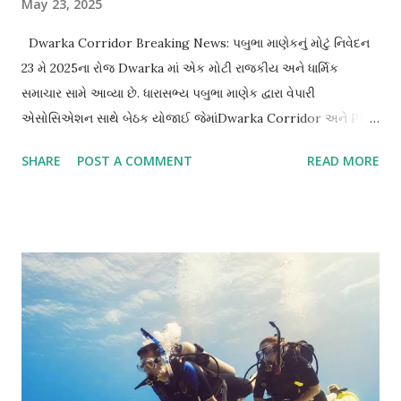
May 23, 2025
Dwarka Corridor Breaking News: પબુભા માણેકનું મોટું નિવેદન
23 મે 2025ના રોજ Dwarka માં એક મોટી રાજકીય અને ધાર્મિક
સમાચાર સામે આવ્યા છે. ધારાસભ્ય પબુભા માણેક દ્વારા વેપારી
એસોસિએશન સાથે બેઠક યોજાઈ જેમાંDwarka Corridor અને PM
Modi ના સંભવિત દર્શન વિશે અગત્યના મુદ્દાઓ ચર્ચાયા. કોરીડોર
SHARE
POST A COMMENT
READ MORE
દરમિયાન દર્શન વ્યવસ્થાની જવાબદારી પબુભા માણેક દ્વારા જાહેરમાં
સ્પષ્ટ કરાયું કે શરાવણ માસ દરમિયાન જો Corridor માં દર્શન માટે મોટી
સંખ્યામાં યાત્રીઓ આવે છે તો રાજ્ય સરકાર તરફથી ખાસ વ્યવસ્થા
કરવામાં આવશે. “દરેક ભક્તને સંતોષકારક દર્શન મળે એ માટે આ
પ્રકારની બેઠક જરૂરી હતી,” એમ તેમનું નિવેદન રહ્યું. PM Narendra
Modi ની આવકની શક્યતા આ બેઠક દરમિયાન એક વિશેષ વાત સામે
આવી કે શરાવણ માસ દરમિયાન વડાપ્રધાન નરેન્દ્ર મોદી Dwarka
Corridor ના નિરીક્ષણ માટે આવી શકે છે. આ મુદ્દે સ્થાનિક પોલીસ અને
પ્રશાસનને પણ એલર્ટ રહેવા માટે જણાવાયું છે. વ્યાપારીઓની માંગ અને
સહમતી Dwarka ના વેપારીઓએ પણ યાત્રાળુઓ માટે વધુ સુવિધાઓ,