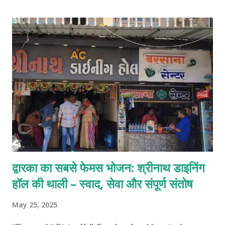
Safe for families. Banana Ride – ₹200 Group fun on a
banana-shaped boat ride. Hold on tight! Dragon Ride –
₹200 Fun and safe water ride shaped like a dragon –
perfect for kids and adults. Disco Ride – ₹200 Spinning fun
ride that bounces and rotates on water! Bumper Ride –
₹200 Short but thrilling inflatable water ride, perfect for
groups. Octopus Ride – ₹200 Twisting water float with
spins and fun turns! JETSKI Ride – ₹500 High-speed solo
ride with an instructor. Life jackets included. Book Now
For advance booking and g...
द्वारका का सबसे फेमस भोजन: श्रीनाथ डाइनिंग
हॉल की थाली – स्वाद, सेवा और संपूर्ण संतोष
May 25, 2025