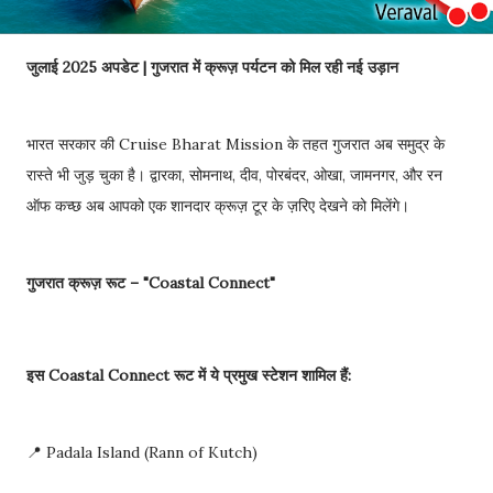
जुलाई 2025 अपडेट | गुजरात में क्रूज़ पर्यटन को मिल रही नई उड़ान
भारत सरकार की Cruise Bharat Mission के तहत गुजरात अब समुद्र के
रास्ते भी जुड़ चुका है। द्वारका, सोमनाथ, दीव, पोरबंदर, ओखा, जामनगर, और रन
ऑफ कच्छ अब आपको एक शानदार क्रूज़ टूर के ज़रिए देखने को मिलेंगे।
गुजरात क्रूज़ रूट – "Coastal Connect"
इस Coastal Connect रूट में ये प्रमुख स्टेशन शामिल हैं:
📍 Padala Island (Rann of Kutch)